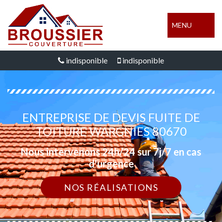
MENU
indisponible
indisponible
ENTREPRISE DE DEVIS FUITE DE
TOITURE WARGNIES 80670
Nous intervenons 24h/24 sur 7j/7 en cas
d'urgence
NOS RÉALISATIONS