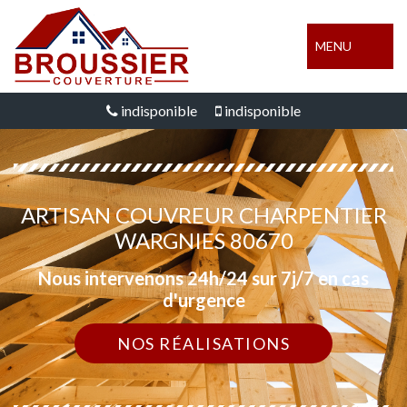
MENU
indisponible
indisponible
ARTISAN COUVREUR CHARPENTIER
WARGNIES 80670
Nous intervenons 24h/24 sur 7j/7 en cas
d'urgence
NOS RÉALISATIONS