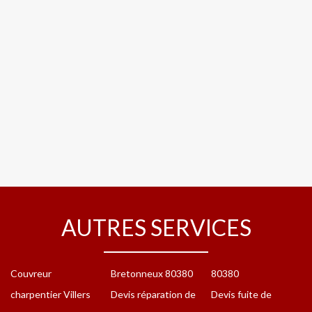
AUTRES SERVICES
Couvreur
Bretonneux 80380
80380
charpentier Villers
Devis réparation de
Devis fuite de