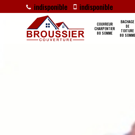
indisponible
indisponible
BACHAGE
COUVREUR
DE
CHARPENTIER
TOITURE
80 SOMME
80 SOMM