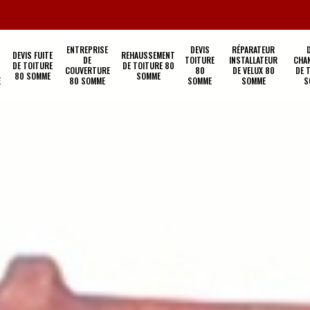
ENTREPRISE
DEVIS
RÉPARATEUR
DEVIS FUITE
REHAUSSEMENT
DE
TOITURE
INSTALLATEUR
CHA
DE TOITURE
DE TOITURE 80
COUVERTURE
80
DE VELUX 80
DE 
80 SOMME
SOMME
E
80 SOMME
SOMME
SOMME
S