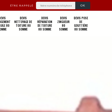
ÊTRE RAPPELÉ
DEVIS
DEVIS
DEVIS
DEVIS
DEVIS POSE
NGEMENT
NETTOYAGE DE
RÉPARATION
ZINGUEUR
DE
TUILE 80
TOITURE 80
DE TOITURE
80
GOUTTIÈRE
OMME
SOMME
80 SOMME
SOMME
80 SOMME