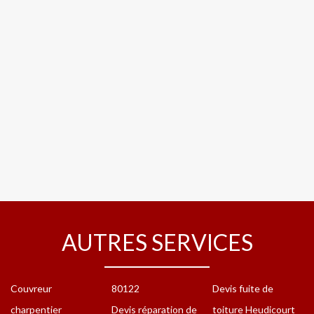
AUTRES SERVICES
Couvreur
80122
Devis fuite de
charpentier
Devis réparation de
toiture Heudicourt