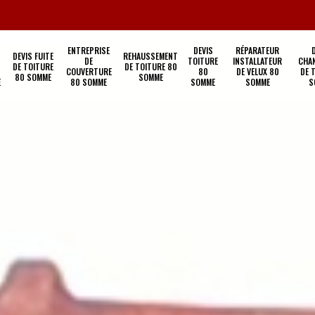
ENTREPRISE
DEVIS
RÉPARATEUR
DEVIS FUITE
REHAUSSEMENT
DE
TOITURE
INSTALLATEUR
CHA
DE TOITURE
DE TOITURE 80
COUVERTURE
80
DE VELUX 80
DE 
80 SOMME
SOMME
E
80 SOMME
SOMME
SOMME
S