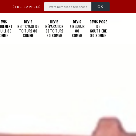
ÊTRE RAPPELÉ
DEVIS
DEVIS
DEVIS
DEVIS
DEVIS POSE
NGEMENT
NETTOYAGE DE
RÉPARATION
ZINGUEUR
DE
TUILE 80
TOITURE 80
DE TOITURE
80
GOUTTIÈRE
OMME
SOMME
80 SOMME
SOMME
80 SOMME