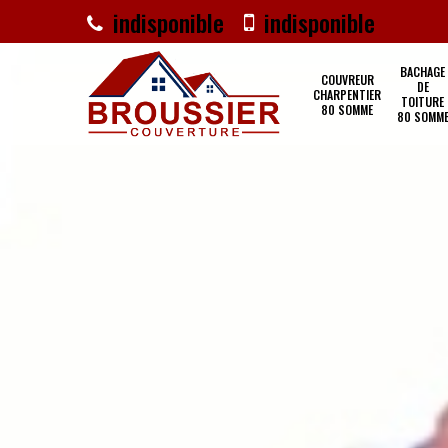
indisponible
indisponible
BACHAGE
COUVREUR
DE
CHARPENTIER
TOITURE
80 SOMME
80 SOMM