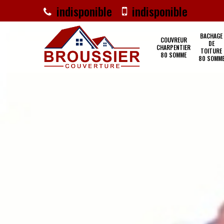
indisponible
indisponible
BACHAGE
COUVREUR
DE
CHARPENTIER
TOITURE
80 SOMME
80 SOMM