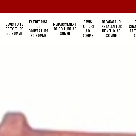
ENTREPRISE
DEVIS
RÉPARATEUR
DEVIS FUITE
REHAUSSEMENT
DE
TOITURE
INSTALLATEUR
CHA
DE TOITURE
DE TOITURE 80
COUVERTURE
80
DE VELUX 80
DE 
80 SOMME
SOMME
E
80 SOMME
SOMME
SOMME
S