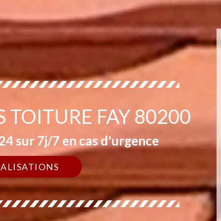
S TOITURE FAY 80200
4 sur 7j/7 en cas d'urgence
ÉALISATIONS