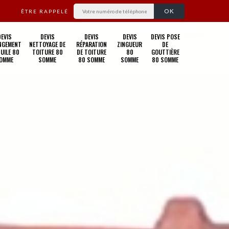
ÊTRE RAPPELÉ
DEVIS
DEVIS
DEVIS
DEVIS
DEVIS POSE
NGEMENT
NETTOYAGE DE
RÉPARATION
ZINGUEUR
DE
TUILE 80
TOITURE 80
DE TOITURE
80
GOUTTIÈRE
OMME
SOMME
80 SOMME
SOMME
80 SOMME