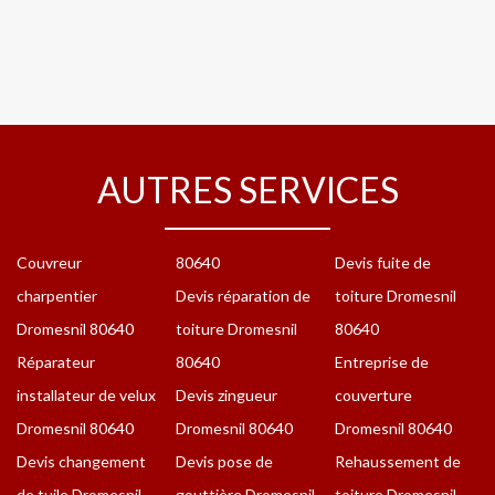
AUTRES SERVICES
Couvreur
80640
Devis fuite de
charpentier
Devis réparation de
toiture Dromesnil
Dromesnil 80640
toiture Dromesnil
80640
Réparateur
80640
Entreprise de
installateur de velux
Devis zingueur
couverture
Dromesnil 80640
Dromesnil 80640
Dromesnil 80640
Devis changement
Devis pose de
Rehaussement de
de tuile Dromesnil
gouttière Dromesnil
toiture Dromesnil