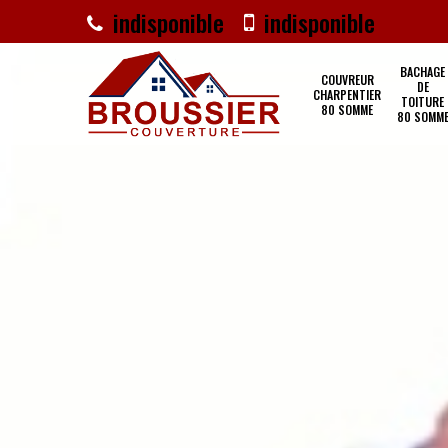
indisponible
indisponible
BACHAGE
COUVREUR
DE
CHARPENTIER
TOITURE
80 SOMME
80 SOMM