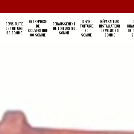
ENTREPRISE
DEVIS
RÉPARATEUR
DEVIS FUITE
REHAUSSEMENT
DE
TOITURE
INSTALLATEUR
CHA
DE TOITURE
DE TOITURE 80
COUVERTURE
80
DE VELUX 80
DE 
80 SOMME
SOMME
E
80 SOMME
SOMME
SOMME
S