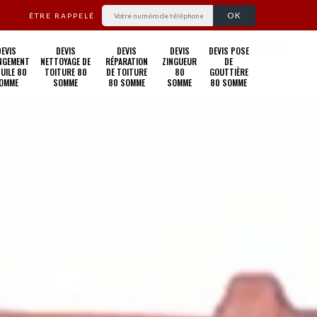
ÊTRE RAPPELÉ
DEVIS
DEVIS
DEVIS
DEVIS
DEVIS POSE
NGEMENT
NETTOYAGE DE
RÉPARATION
ZINGUEUR
DE
TUILE 80
TOITURE 80
DE TOITURE
80
GOUTTIÈRE
OMME
SOMME
80 SOMME
SOMME
80 SOMME