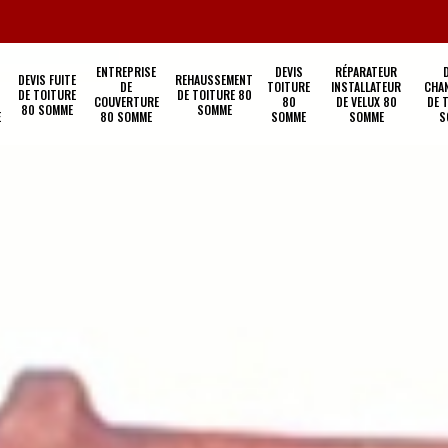
ENTREPRISE
DEVIS
RÉPARATEUR
DEVIS FUITE
REHAUSSEMENT
DE
TOITURE
INSTALLATEUR
CHA
DE TOITURE
DE TOITURE 80
COUVERTURE
80
DE VELUX 80
DE 
80 SOMME
SOMME
E
80 SOMME
SOMME
SOMME
S