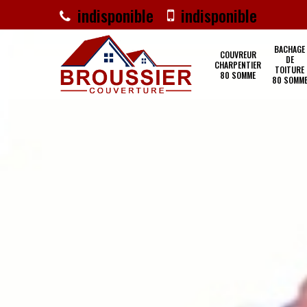
indisponible
indisponible
BACHAGE
COUVREUR
DE
CHARPENTIER
TOITURE
80 SOMME
80 SOMM