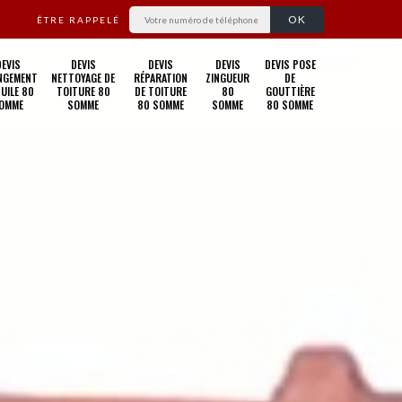
ÊTRE RAPPELÉ
DEVIS
DEVIS
DEVIS
DEVIS
DEVIS POSE
NGEMENT
NETTOYAGE DE
RÉPARATION
ZINGUEUR
DE
TUILE 80
TOITURE 80
DE TOITURE
80
GOUTTIÈRE
OMME
SOMME
80 SOMME
SOMME
80 SOMME