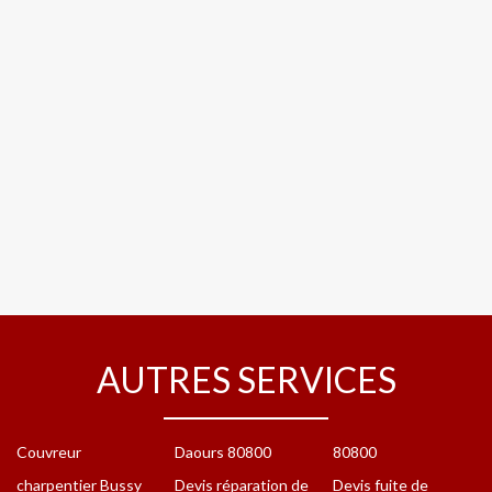
AUTRES SERVICES
Couvreur
Daours 80800
80800
charpentier Bussy
Devis réparation de
Devis fuite de