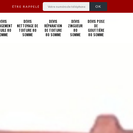
ÊTRE RAPPELÉ
DEVIS
DEVIS
DEVIS
DEVIS
DEVIS POSE
NGEMENT
NETTOYAGE DE
RÉPARATION
ZINGUEUR
DE
TUILE 80
TOITURE 80
DE TOITURE
80
GOUTTIÈRE
OMME
SOMME
80 SOMME
SOMME
80 SOMME