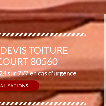
 DEVIS TOITURE
OURT 80560
4 sur 7j/7 en cas d'urgence
ÉALISATIONS