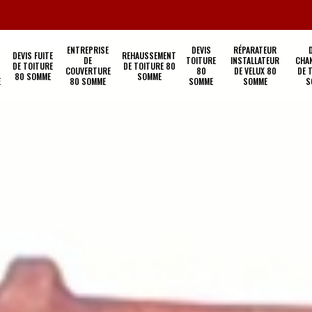
ENTREPRISE
DEVIS
RÉPARATEUR
DEVIS FUITE
REHAUSSEMENT
DE
TOITURE
INSTALLATEUR
CHA
DE TOITURE
DE TOITURE 80
COUVERTURE
80
DE VELUX 80
DE 
80 SOMME
SOMME
E
80 SOMME
SOMME
SOMME
S