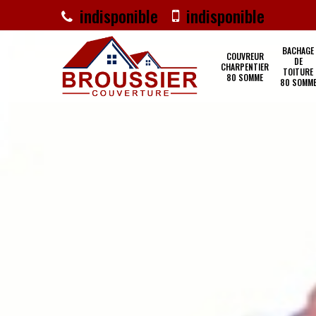
indisponible
indisponible
BACHAGE
COUVREUR
DE
CHARPENTIER
TOITURE
80 SOMME
80 SOMM