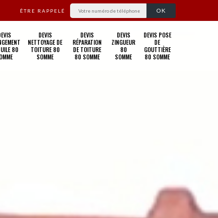
ÊTRE RAPPELÉ
DEVIS
DEVIS
DEVIS
DEVIS
DEVIS POSE
NGEMENT
NETTOYAGE DE
RÉPARATION
ZINGUEUR
DE
TUILE 80
TOITURE 80
DE TOITURE
80
GOUTTIÈRE
OMME
SOMME
80 SOMME
SOMME
80 SOMME