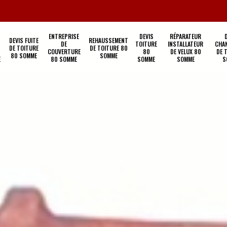
ENTREPRISE
DEVIS
RÉPARATEUR
DEVIS FUITE
REHAUSSEMENT
DE
TOITURE
INSTALLATEUR
CHA
DE TOITURE
DE TOITURE 80
COUVERTURE
80
DE VELUX 80
DE 
80 SOMME
SOMME
E
80 SOMME
SOMME
SOMME
S