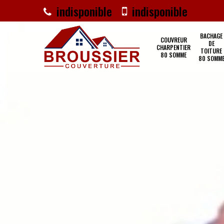
indisponible
indisponible
BACHAGE
COUVREUR
DE
CHARPENTIER
TOITURE
80 SOMME
80 SOMM