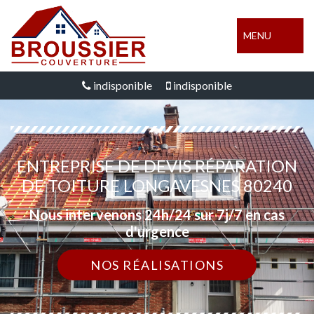
MENU
indisponible
indisponible
ENTREPRISE DE DEVIS RÉPARATION
DE TOITURE LONGAVESNES 80240
Nous intervenons 24h/24 sur 7j/7 en cas
d'urgence
NOS RÉALISATIONS