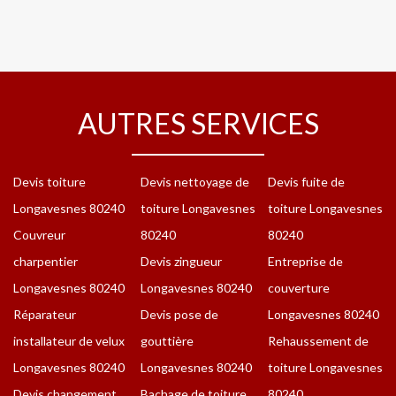
AUTRES SERVICES
Devis toiture
Devis nettoyage de
Devis fuite de
Longavesnes 80240
toiture Longavesnes
toiture Longavesnes
Couvreur
80240
80240
charpentier
Devis zingueur
Entreprise de
Longavesnes 80240
Longavesnes 80240
couverture
Réparateur
Devis pose de
Longavesnes 80240
installateur de velux
gouttière
Rehaussement de
Longavesnes 80240
Longavesnes 80240
toiture Longavesnes
Devis changement
Bachage de toiture
80240