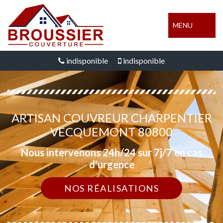
MENU
indisponible
indisponible
ARTISAN COUVREUR CHARPENTIER
VECQUEMONT 80800
Nous intervenons 24h/24 sur 7j/7 en cas
d'urgence
NOS RÉALISATIONS