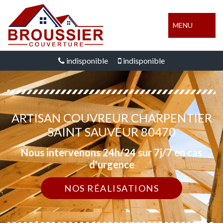
MENU
indisponible
indisponible
ARTISAN COUVREUR CHARPENTIER
SAINT SAUVEUR 80470
Nous intervenons 24h/24 sur 7j/7 en cas
d'urgence
NOS RÉALISATIONS