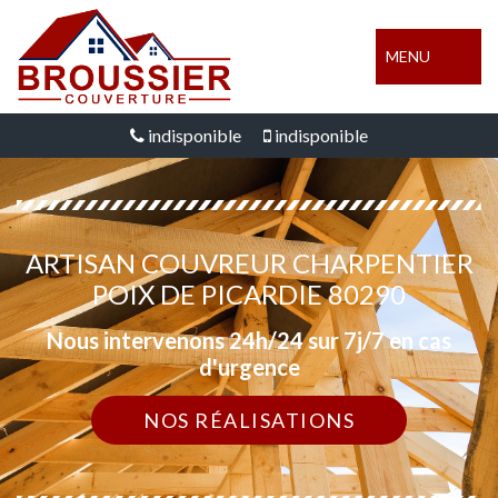
MENU
indisponible
indisponible
ARTISAN COUVREUR CHARPENTIER
POIX DE PICARDIE 80290
Nous intervenons 24h/24 sur 7j/7 en cas
d'urgence
NOS RÉALISATIONS