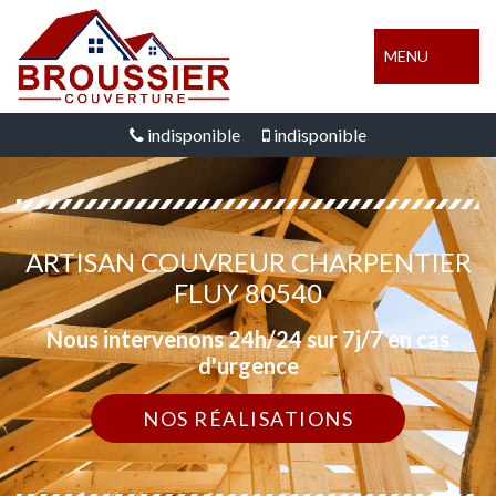
MENU
indisponible
indisponible
ARTISAN COUVREUR CHARPENTIER
FLUY 80540
Nous intervenons 24h/24 sur 7j/7 en cas
d'urgence
NOS RÉALISATIONS