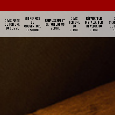
ENTREPRISE
DEVIS
RÉPARATEUR
DEVIS FUITE
REHAUSSEMENT
DE
TOITURE
INSTALLATEUR
CHA
DE TOITURE
DE TOITURE 80
COUVERTURE
80
DE VELUX 80
DE 
80 SOMME
SOMME
E
80 SOMME
SOMME
SOMME
S