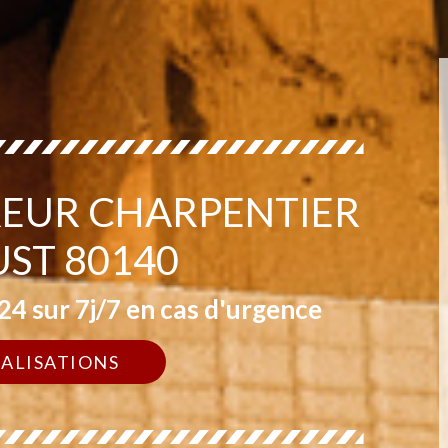
EUR CHARPENTIER
UST 80140
4 sur 7j/7 en cas d'urgence
ÉALISATIONS