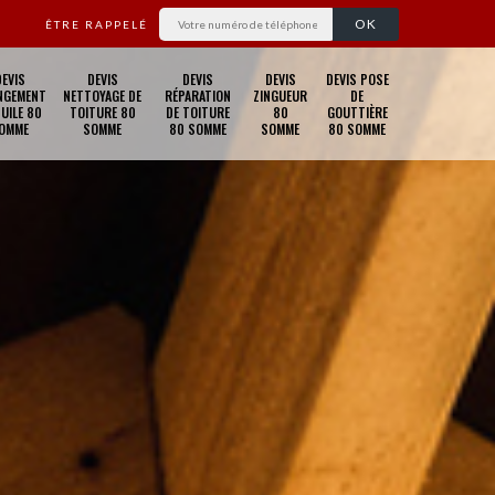
ÊTRE RAPPELÉ
DEVIS
DEVIS
DEVIS
DEVIS
DEVIS POSE
NGEMENT
NETTOYAGE DE
RÉPARATION
ZINGUEUR
DE
TUILE 80
TOITURE 80
DE TOITURE
80
GOUTTIÈRE
OMME
SOMME
80 SOMME
SOMME
80 SOMME