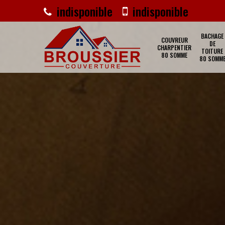
indisponible
indisponible
BACHAGE
COUVREUR
DE
CHARPENTIER
TOITURE
80 SOMME
80 SOMM