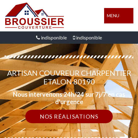
MENU
indisponible
indisponible
ARTISAN COUVREUR CHARPENTIER
ETALON 80190
Nous intervenons 24h/24 sur 7j/7 en cas
d'urgence
NOS RÉALISATIONS