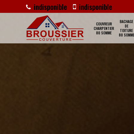
indisponible
indisponible
BACHAGE
COUVREUR
DE
CHARPENTIER
TOITURE
80 SOMME
80 SOMM