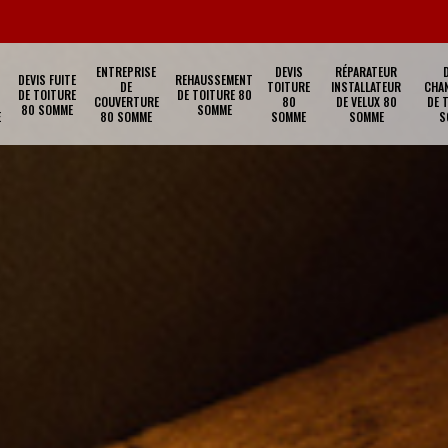
ENTREPRISE
DEVIS
RÉPARATEUR
DEVIS FUITE
REHAUSSEMENT
DE
TOITURE
INSTALLATEUR
CHA
DE TOITURE
DE TOITURE 80
COUVERTURE
80
DE VELUX 80
DE 
80 SOMME
SOMME
E
80 SOMME
SOMME
SOMME
S