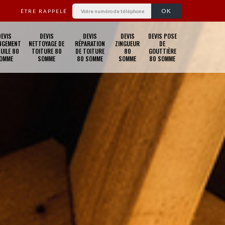
ÊTRE RAPPELÉ
DEVIS
DEVIS
DEVIS
DEVIS
DEVIS POSE
NGEMENT
NETTOYAGE DE
RÉPARATION
ZINGUEUR
DE
TUILE 80
TOITURE 80
DE TOITURE
80
GOUTTIÈRE
OMME
SOMME
80 SOMME
SOMME
80 SOMME