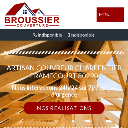
MENU
indisponible
indisponible
ARTISAN COUVREUR CHARPENTIER
ERAMECOURT 80290
Nous intervenons 24h/24 sur 7j/7 en cas
d'urgence
NOS RÉALISATIONS