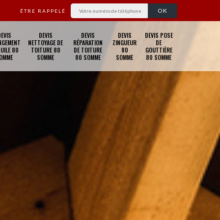
ÊTRE RAPPELÉ
DEVIS
DEVIS
DEVIS
DEVIS
DEVIS POSE
NGEMENT
NETTOYAGE DE
RÉPARATION
ZINGUEUR
DE
TUILE 80
TOITURE 80
DE TOITURE
80
GOUTTIÈRE
OMME
SOMME
80 SOMME
SOMME
80 SOMME