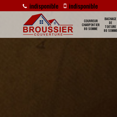
indisponible
indisponible
BACHAGE
COUVREUR
DE
CHARPENTIER
TOITURE
80 SOMME
80 SOMM