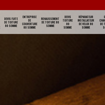
ENTREPRISE
DEVIS
RÉPARATEUR
DEVIS FUITE
REHAUSSEMENT
DE
TOITURE
INSTALLATEUR
CHA
DE TOITURE
DE TOITURE 80
COUVERTURE
80
DE VELUX 80
DE 
80 SOMME
SOMME
E
80 SOMME
SOMME
SOMME
S