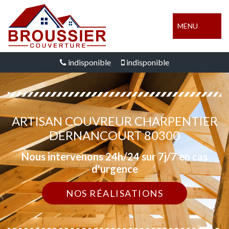
MENU
indisponible
indisponible
ARTISAN COUVREUR CHARPENTIER
DERNANCOURT 80300
Nous intervenons 24h/24 sur 7j/7 en cas
d'urgence
NOS RÉALISATIONS