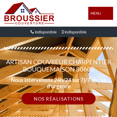
MENU
indisponible
indisponible
ARTISAN COUVREUR CHARPENTIER
BOUQUEMAISON 80600
Nous intervenons 24h/24 sur 7j/7 en cas
d'urgence
NOS RÉALISATIONS