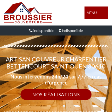
MENU
indisponible
indisponible
ARTISAN COUVREUR CHARPENTIER
BETTENCOURT SAINT OUEN 80610
Nous intervenons 24h/24 sur 7j/7 en cas
d'urgence
NOS RÉALISATIONS