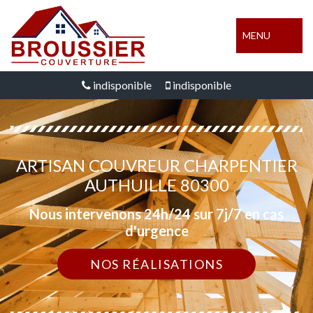
MENU
indisponible
indisponible
ARTISAN COUVREUR CHARPENTIER
AUTHUILLE 80300
Nous intervenons 24h/24 sur 7j/7 en cas
d'urgence
NOS RÉALISATIONS