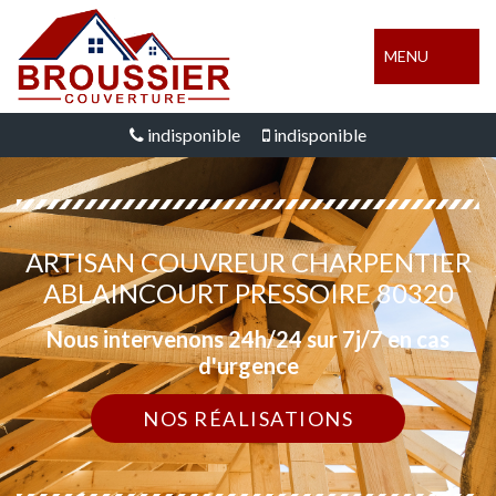
MENU
indisponible
indisponible
ARTISAN COUVREUR CHARPENTIER
ABLAINCOURT PRESSOIRE 80320
Nous intervenons 24h/24 sur 7j/7 en cas
d'urgence
NOS RÉALISATIONS